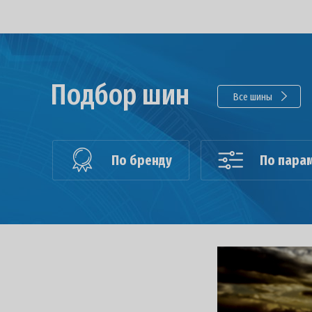
Подбор шин
Все шины
По бренду
По пара