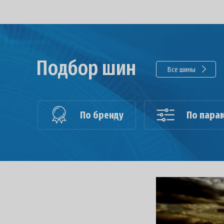
Подбор шин
Все шины
По бренду
По пара