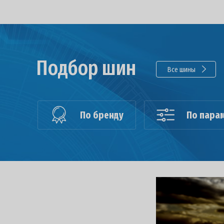
Подбор шин
Все шины
По бренду
По пара