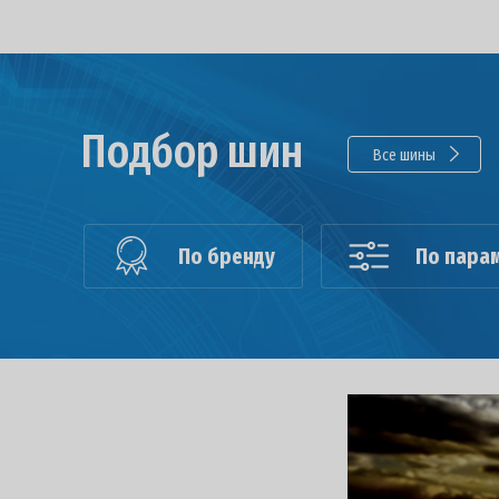
Подбор шин
Все шины
По бренду
По пара