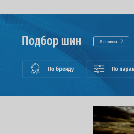
Подбор шин
Все шины
По бренду
По пара