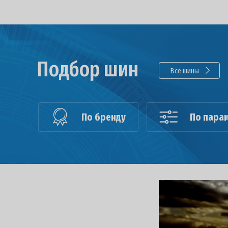
Подбор шин
Все шины
По бренду
По пара