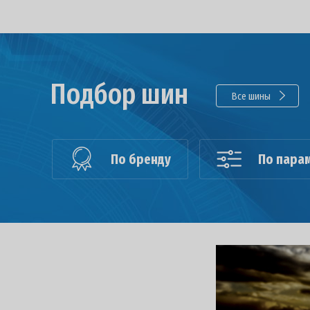
Подбор шин
Все шины
По бренду
По пара