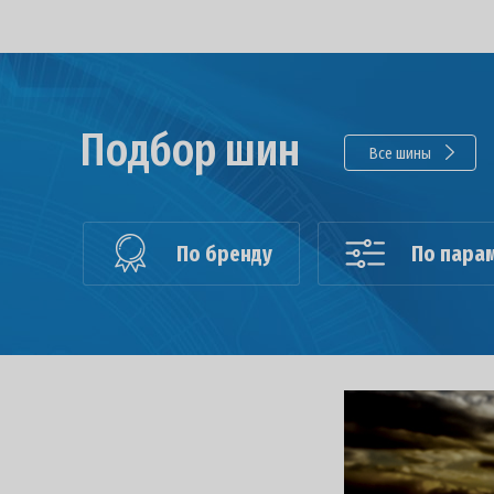
Подбор шин
Все шины
По бренду
По пара