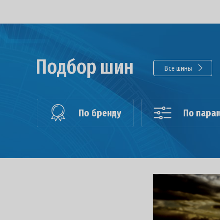
Подбор шин
Все шины
По бренду
По пара