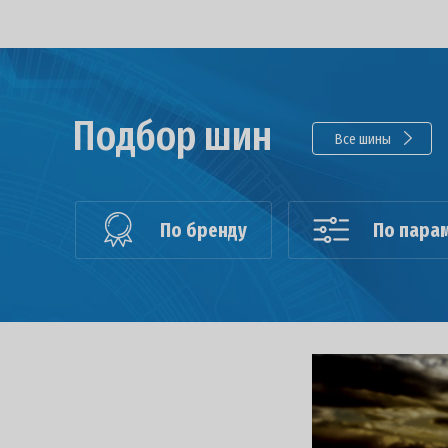
Подбор шин
Все шины
По бренду
По пара