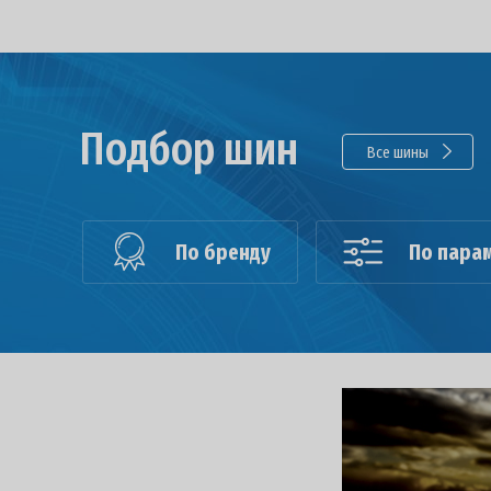
Подбор шин
Все шины
По бренду
По пара