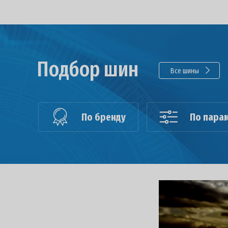
Подбор шин
Все шины
По бренду
По пара