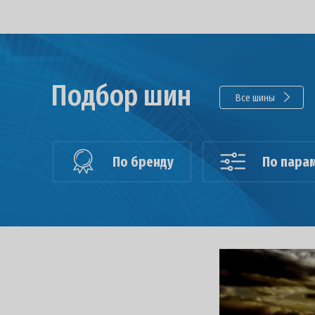
Подбор шин
Все шины
По бренду
По пара