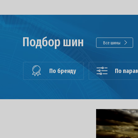
Подбор шин
Все шины
По бренду
По пара