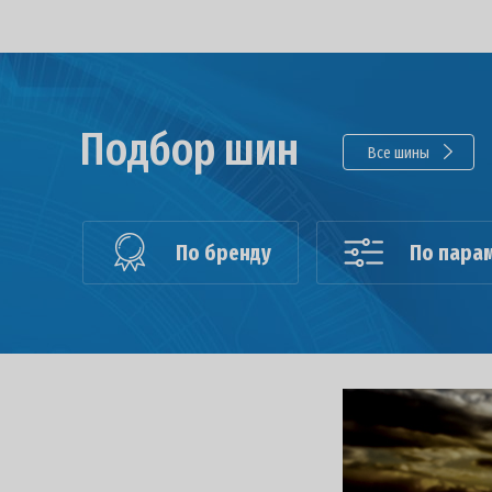
Подбор шин
Все шины
По бренду
По пара