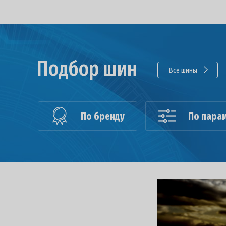
Подбор шин
Все шины
По бренду
По пара