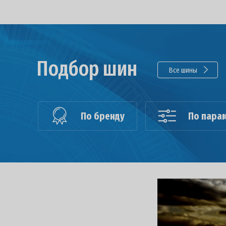
Подбор шин
Все шины
По бренду
По пара