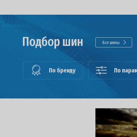
Подбор шин
Все шины
По бренду
По пара