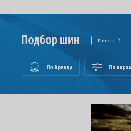
Подбор шин
Все шины
По бренду
По пара