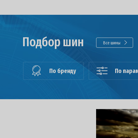
Подбор шин
Все шины
По бренду
По пара