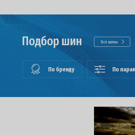
Подбор шин
Все шины
По бренду
По пара