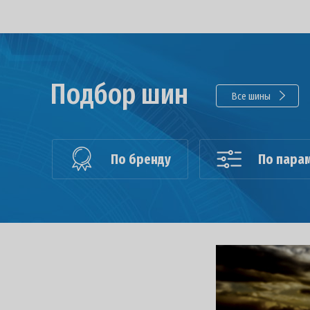
Подбор шин
Все шины
По бренду
По пара