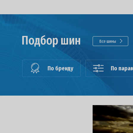
Подбор шин
Все шины
По бренду
По пара