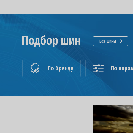
Подбор шин
Все шины
По бренду
По пара