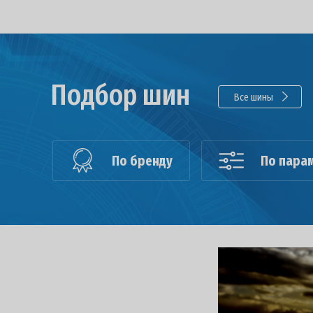
Подбор шин
Все шины
По бренду
По пара