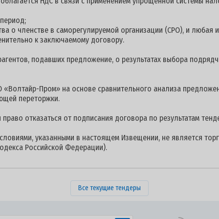
е облагается НДС в связи с применением упрощенной системы на
 период;
ства о членстве в саморегулируемой организации (СРО), и любая
енительно к заключаемому договору.
гентов, подавших предложение, о результатах выбора подрядчи
 «Волтайр-Пром» на основе сравнительного анализа предложен
ющей переторжки.
 право отказаться от подписания договора по результатам тенд
условиями, указанными в настоящем Извещении, не является торг
одекса Российской Федерации).
Все текущие тендеры