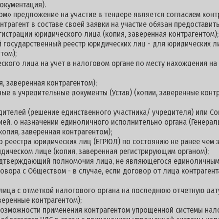
документация).
м» предложение на участие в тендере является согласием контр
онтрагент в составе своей заявки на участие обязан предостави
гистрации юридического лица (копия, заверенная контрагентом);
й государственный реестр юридических лиц - для юридических л
том);
еского лица на учет в налоговом органе по месту нахождения н
я, заверенная контрагентом);
ные в учредительные документы (Устав) (копии, заверенные контр
дителей (решение единственного участника/ учредителя) или С
цией, о назначении единоличного исполнительно органа (Генерал
копия, заверенная контрагентом);
о реестра юридических лиц (ЕГРЮЛ) по состоянию не ранее чем з
дическом лице (копия, заверенная регистрирующим органом);
подтверждающий полномочия лица, не являющегося единоличны
овора с Обществом - в случае, если договор от лица контраге
 лица с отметкой налогового органа на последнюю отчетную дату
веренные контрагентом);
 возможности применения контрагентом упрощенной системы нал