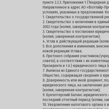
пункте 2.2.3. Приложения 1 (Тендерная 
Направленное в адрес АО «Волтайр-Про
условиях, указанных в предложении. К
1. Свидетельство о государственной ре
2. Свидетельство о включении в едины
2002 года (копия, заверенная контраген
3. Свидетельство о постановке юридич
(копия, заверенная контрагентом);
4. Устав в действующей редакции (копи
5. Все дополнения и изменения, внесен
новой редакции Устава;
6. Протокол собрания участников/учре
совета), в соответствии с их компетен
Президента и т.п.) юридического лица (
7. Выписка из Единого государственног
Общество, содержащая сведения о юри
8. Доверенность или иной документ, 
юридического лица, на заключение дог
(копия, заверенная контрагентом);
9. Бухгалтерский баланс юридического
последний отчетный период (копии, за
10. Уведомление налогового органа о