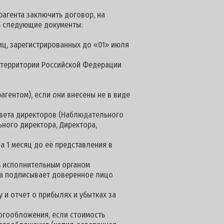
агента заключить договор, на
ть следующие документы:
иц, зарегистрированных до «01» июля
а территории Российской Федерации
агентом), если они внесены не в виде
овета директоров (Наблюдательного
ьного директора, Директора,
а 1 месяц до её представления в
м исполнительным органом
нта подписывает доверенное лицо
 и отчет о прибылях и убытках за
огообложения, если стоимость