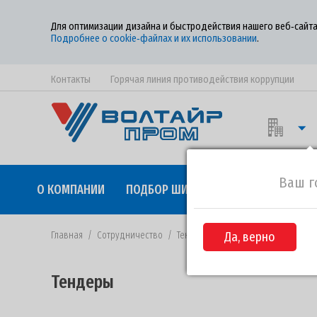
Для оптимизации дизайна и быстродействия нашего веб‑сайта
Подробнее о cookie‑файлах и их использовании
.
Контакты
Горячая линия противодействия коррупции
Ваш г
О КОМПАНИИ
ПОДБОР ШИН
КАЧЕСТВО
СОТР
Главная
/
Сотрудничество
/
Тендеры
/
Да, верно
Извещение №64-2022 о
Тендеры