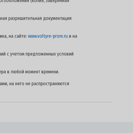
логообложения (копия, заверенная
 иная разрешительная документация
ка, на сайте:
www.voltyre-prom.ru
и на
ий с учетом предложенных условий
ера в любой момент времени.
ами, на него не распространяются