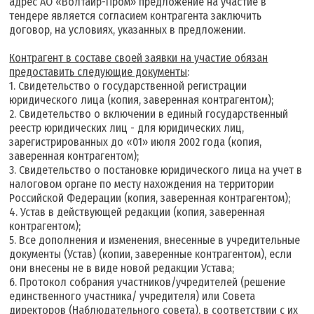
адрес АО «Волтайр-Пром» предложение на участие в
тендере является согласием контрагента заключить
договор, на условиях, указанных в предложении.
К
онтрагент в составе своей заявки на участие обязан
предоставить следующие документы
:
1. Свидетельство о государственной регистрации
юридического лица (копия, заверенная контрагентом);
2. Свидетельство о включении в единый государственный
реестр юридических лиц - для юридических лиц,
зарегистрированных до «01» июля 2002 года (копия,
заверенная контрагентом);
3. Свидетельство о постановке юридического лица на учет в
налоговом органе по месту нахождения на территории
Российской Федерации (копия, заверенная контрагентом);
4. Устав в действующей редакции (копия, заверенная
контрагентом);
5. Все дополнения и изменения, внесенные в учредительные
документы (Устав) (копии, заверенные контрагентом), если
они внесены не в виде новой редакции Устава;
6. Протокол собрания участников/учредителей (решение
единственного участника/ учредителя) или Совета
директоров (Наблюдательного совета), в соответствии с их