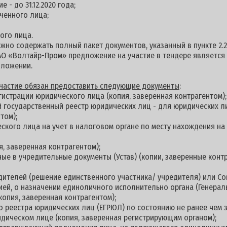
 - до 31.12.2020 года;
ченного лица;
ого лица.
но содержать полный пакет документов, указанный в пункте 2.2
АО «Волтайр-Пром» предложение на участие в тендере является
дложении.
 участие обязан предоставить следующие документы
:
гистрации юридического лица (копия, заверенная контрагентом);
й государственный реестр юридических лиц - для юридических л
том);
еского лица на учет в налоговом органе по месту нахождения н
я, заверенная контрагентом);
ные в учредительные документы (Устав) (копии, заверенные контр
дителей (решение единственного участника/ учредителя) или С
цией, о назначении единоличного исполнительно органа (Генерал
копия, заверенная контрагентом);
о реестра юридических лиц (ЕГРЮЛ) по состоянию не ранее чем з
дическом лице (копия, заверенная регистрирующим органом);