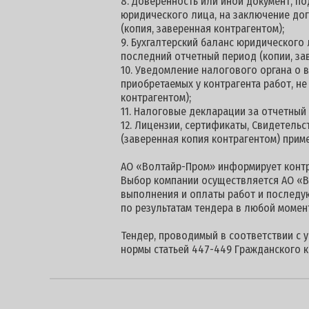
8. Доверенность или иной документ, 
юридического лица, на заключение дог
(копия, заверенная контрагентом);
9. Бухгалтерский баланс юридического
последний отчетный период (копии, за
10. Уведомление налогового органа о
приобретаемых у контрагента работ, н
контрагентом);
11. Налоговые декларации за отчетный
12. Лицензии, сертификаты, Свидетель
(заверенная копия контрагентом) прим
АО «Волтайр-Пром» информирует контра
Выбор компании осуществляется АО «В
выполнения и оплаты работ и последу
по результатам тендера в любой момен
Тендер, проводимый в соответствии с 
нормы статьей 447-449 Гражданского к