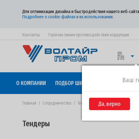
Для оптимизации дизайна и быстродействия нашего веб‑сайта
Подробнее о cookie‑файлах и их использовании
.
Контакты
Горячая линия противодействия коррупции
Ваш г
О КОМПАНИИ
ПОДБОР ШИН
КАЧЕСТВО
СОТР
Главная
/
Сотрудничество
/
Тендеры
/
Да, верно
Извещение №ВП-81 от 
Тендеры