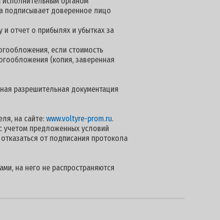
м исполнительным органом
нта подписывает доверенное лицо
 и отчет о прибылях и убытках за
огообложения, если стоимость
логообложения (копия, заверенная
 иная разрешительная документация
ля, на сайте:
www.voltyre-prom.ru
.
с учетом предложенных условий
 отказаться от подписания протокола
ами, на него не распространяются