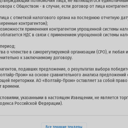
подтверждающий полномочия лица, не являющегося единоличны
овора с Обществом - в случае, если договор от лица контраге
 лица с отметкой налогового органа на последнюю отчетную дату
веренные контрагентом);
 возможности применения контрагентом упрощенной системы нал
е облагается НДС в связи с применением упрощенной системы на
 период;
ства о членстве в саморегулируемой организации (СРО), и любая
енительно к заключаемому договору.
гентов, подавших предложение, о результатах выбора победите
олтайр-Пром» на основе сравнительного анализа предложений 
ющей переторжки. АО «Волтайр-Пром» оставляет за собой право
т времени.
условиями, указанными в настоящем Извещении, не является торг
одекса Российской Федерации).
Все текущие тендеры