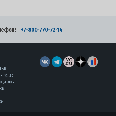
лефон:
+7-800-770-72-14
RE
YEAR
их камер
роциклов
лов
ом