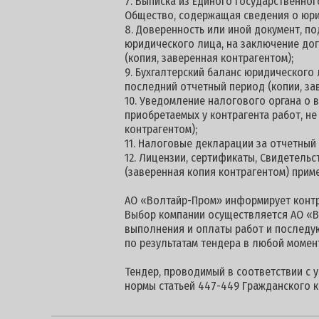
7. Выписка из Единого государственног
Общество, содержащая сведения о юри
8. Доверенность или иной документ, 
юридического лица, на заключение дог
(копия, заверенная контрагентом);
9. Бухгалтерский баланс юридического
последний отчетный период (копии, за
10. Уведомление налогового органа о
приобретаемых у контрагента работ, н
контрагентом);
11. Налоговые декларации за отчетный
12. Лицензии, сертификаты, Свидетель
(заверенная копия контрагентом) прим
АО «Волтайр-Пром» информирует контра
Выбор компании осуществляется АО «В
выполнения и оплаты работ и последу
по результатам тендера в любой момен
Тендер, проводимый в соответствии с 
нормы статьей 447-449 Гражданского к