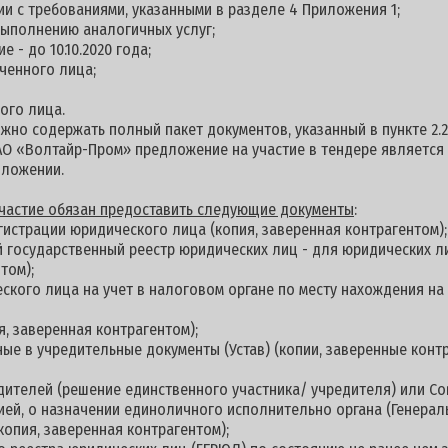
вии с требованиями, указанными в разделе 4 Приложения 1;
выполнению аналогичных услуг;
 - до 10.10.2020 года;
ченного лица;
ого лица.
но содержать полный пакет документов, указанный в пункте 2.2
АО «Волтайр-Пром» предложение на участие в тендере является
дложении.
 участие обязан предоставить следующие документы
:
гистрации юридического лица (копия, заверенная контрагентом);
й государственный реестр юридических лиц - для юридических л
том);
еского лица на учет в налоговом органе по месту нахождения н
я, заверенная контрагентом);
ные в учредительные документы (Устав) (копии, заверенные контр
дителей (решение единственного участника/ учредителя) или С
цией, о назначении единоличного исполнительно органа (Генерал
копия, заверенная контрагентом);