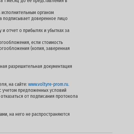
а 1 месяц до её представления в
м исполнительным органом
нта подписывает доверенное лицо
 и отчет о прибылях и убытках за
огообложения, если стоимость
логообложения (копия, заверенная
 иная разрешительная документация
ля, на сайте:
www.voltyre-prom.ru
.
с учетом предложенных условий
 отказаться от подписания протокола
ами, на него не распространяются