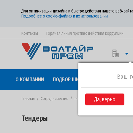
Для оптимизации дизайна и быстродействия нашего веб‑сайта
Подробнее о cookie‑файлах и их использовании
.
Контакты
Горячая линия противодействия коррупции
Ваш г
О КОМПАНИИ
ПОДБОР ШИН
КАЧЕСТВО
СОТР
Главная
/
Сотрудничество
/
Тендеры
/
Да, верно
Извещение №ВП-88 от 
Тендеры