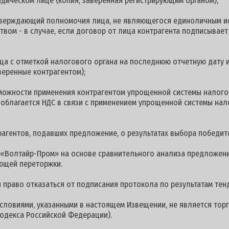
дическом лице (копия, заверенная регистрирующим органом);
дтверждающий полномочия лица, не являющегося единоличным и
твом - в случае, если договор от лица контрагента подписывает
ца с отметкой налогового органа на последнюю отчетную дату и
веренные контрагентом);
можности применения контрагентом упрощенной системы налого
е облагается НДС в связи с применением упрощенной системы на
гентов, подавших предложение, о результатах выбора победите
«Волтайр-Пром» на основе сравнительного анализа предложени
ющей переторжки.
 право отказаться от подписания протокола по результатам тен
условиями, указанными в настоящем Извещении, не является торг
одекса Российской Федерации).