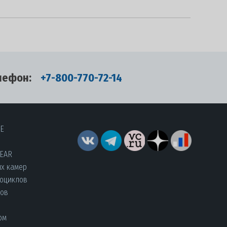
лефон:
+7-800-770-72-14
RE
YEAR
их камер
роциклов
лов
ом