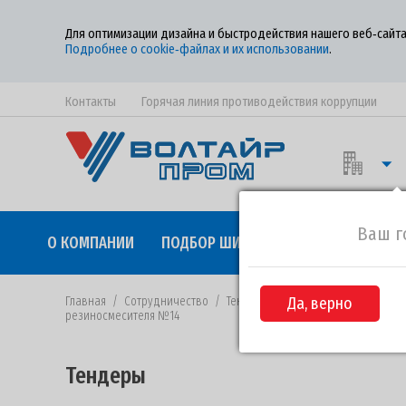
Для оптимизации дизайна и быстродействия нашего веб‑сайта
Подробнее о cookie‑файлах и их использовании
.
Контакты
Горячая линия противодействия коррупции
Ваш г
О КОМПАНИИ
ПОДБОР ШИН
КАЧЕСТВО
СОТР
Главная
/
Сотрудничество
/
Тендеры
/
Да, верно
Извещение №138-2018 
резиносмесителя №14
Тендеры