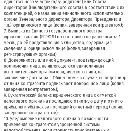
единственного участника/ учредителя) или Совета
директоров (Наблюдательного совета), в соответствии с их
компетенцией, о назначении единоличного исполнительно
органа (Генерального директора, Директора, Президента и
т.п.) юридического лица (копия, заверенная контрагентом);
7. Выписка из Единого государственного реестра
юридических лиц (ЕГРЮЛ) по состоянию не ранее чем за 1
месяц до её представления в Общество, содержащая
сведения о юридическом лице (копия, заверенная
регистрирующим органом);
8. Доверенность или иной документ, подтверждающий
полномочия лица, не являющегося единоличным
исполнительным органом юридического лица, на
заключение договора с Обществом - в случае, если договор
от лица контрагента подписывает доверенное лицо (копия,
заверенная контрагентом);
9. Бухгалтерский баланс юридического лица с отметкой
налогового органа на последнюю отчетную дату и отчет о
прибылях и убытках за последний отчетный период (копии,
заверенные контрагентом);
10. Уведомление налогового органа о возможности
применения контрагентом упрощенной системы
налогообложения, если стоимость приобретаемых у