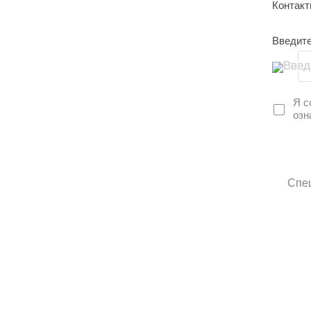
Контак
Введите
Введ
Я с
озн
Спец