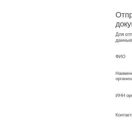
Отпр
док
Для от
данные
ФИО
Наимен
организ
ИНН ор
Контакт