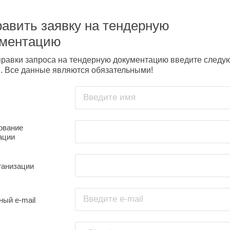
авить заявку на тендерную
ументацию
правки запроса на тендерную документацию введите след
. Все данные являются обязательными!
Введите имя
ование
ации
ганизации
Введите e-mail
ный e-mail