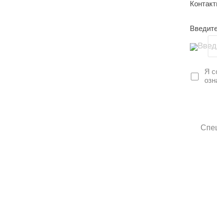
Контак
Введите
Введ
Я с
озн
Спец