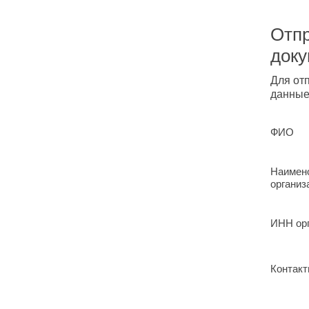
Отпр
док
Для от
данные
ФИО
Наимен
организ
ИНН ор
Контакт