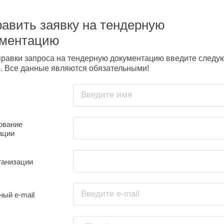
авить заявку на тендерную
ументацию
правки запроса на тендерную документацию введите след
. Все данные являются обязательными!
Введите имя
ование
ации
ганизации
Введите e-mail
ный e-mail