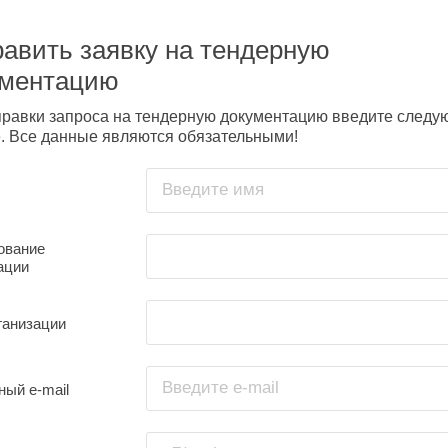
авить заявку на тендерную
ументацию
правки запроса на тендерную документацию введите след
. Все данные являются обязательными!
Введите имя
ование
ации
ганизации
Введите e-mail
ный e-mail