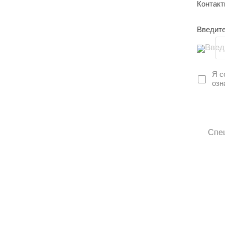
Контак
Введите
Введ
Я с
озн
Спец