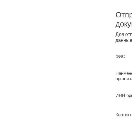
Отпр
док
Для от
данные
ФИО
Наимен
организ
ИНН ор
Контакт