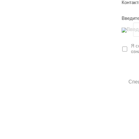
Контак
Введите
Введ
Я с
озн
Спец