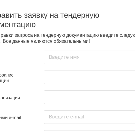
авить заявку на тендерную
ументацию
правки запроса на тендерную документацию введите след
. Все данные являются обязательными!
Введите имя
ование
ации
ганизации
Введите e-mail
ный e-mail