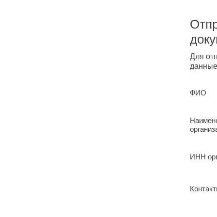
Отпр
док
Для от
данные
ФИО
Наимен
организ
ИНН ор
Контакт