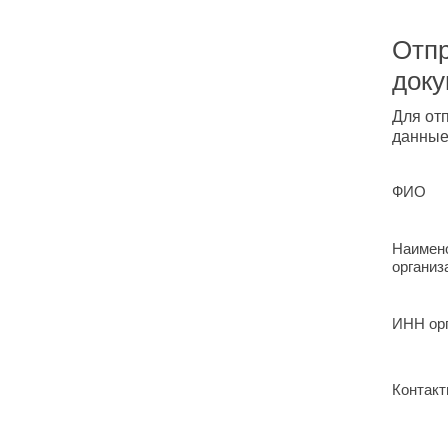
Отпр
док
Для от
данные
ФИО
Наимен
организ
ИНН ор
Контакт