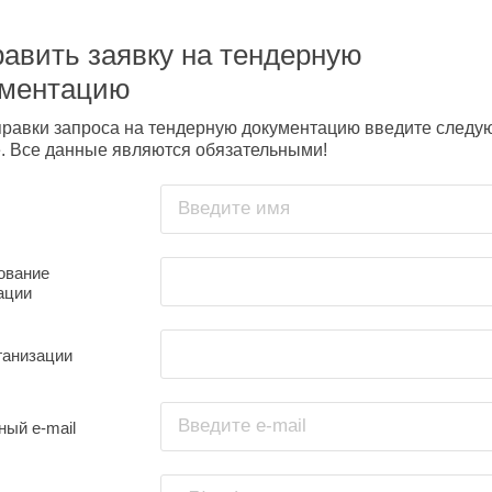
авить заявку на тендерную
ументацию
правки запроса на тендерную документацию введите след
. Все данные являются обязательными!
Введите имя
ование
ации
ганизации
Введите e-mail
ный e-mail