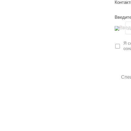
Контак
Введите
Введ
Я с
озн
Спец