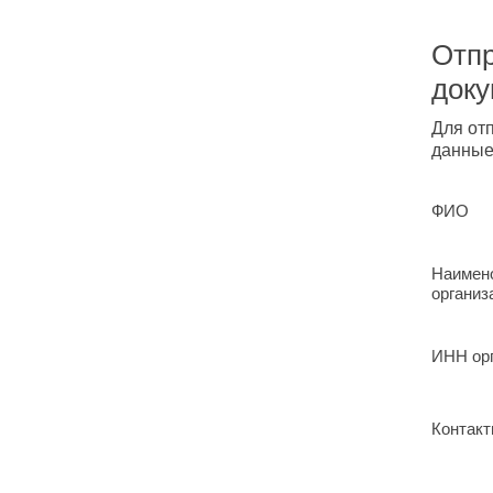
Отпр
док
Для от
данные
ФИО
Наимен
организ
ИНН ор
Контакт