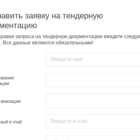
авить заявку на тендерную
ументацию
правки запроса на тендерную документацию введите след
. Все данные являются обязательными!
Введите имя
ование
ации
ганизации
Введите e-mail
ный e-mail