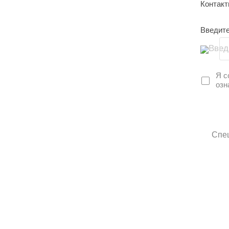
Контак
Введите
Введ
Я с
озн
Спец