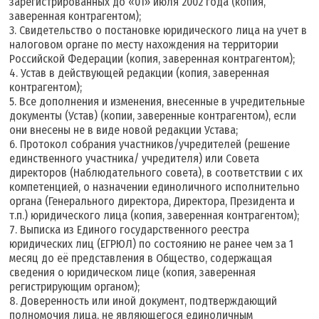
зарегистрированных до «01» июля 2002 года (копия,
заверенная контрагентом);
3. Свидетельство о постановке юридического лица на учет в
налоговом органе по месту нахождения на территории
Российской Федерации (копия, заверенная контрагентом);
4. Устав в действующей редакции (копия, заверенная
контрагентом);
5. Все дополнения и изменения, внесенные в учредительные
документы (Устав) (копии, заверенные контрагентом), если
они внесены не в виде новой редакции Устава;
6. Протокол собрания участников/учредителей (решение
единственного участника/ учредителя) или Совета
директоров (Наблюдательного совета), в соответствии с их
компетенцией, о назначении единоличного исполнительно
органа (Генерального директора, Директора, Президента и
т.п.) юридического лица (копия, заверенная контрагентом);
7. Выписка из Единого государственного реестра
юридических лиц (ЕГРЮЛ) по состоянию не ранее чем за 1
месяц до её представления в Общество, содержащая
сведения о юридическом лице (копия, заверенная
регистрирующим органом);
8. Доверенность или иной документ, подтверждающий
полномочия лица, не являющегося единоличным