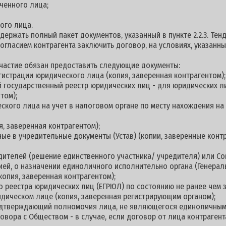
ченного лица;
ого лица.
держать полный пакет документов, указанный в пункте 2.2.3. Те
согласием контрагента заключить договор, на условиях, указанн
 участие обязан предоставить следующие документы:
гистрации юридического лица (копия, заверенная контрагентом);
й государственный реестр юридических лиц - для юридических л
том);
еского лица на учет в налоговом органе по месту нахождения н
я, заверенная контрагентом);
ные в учредительные документы (Устав) (копии, заверенные контр
дителей (решение единственного участника/ учредителя) или С
цией, о назначении единоличного исполнительно органа (Генерал
копия, заверенная контрагентом);
о реестра юридических лиц (ЕГРЮЛ) по состоянию не ранее чем з
дическом лице (копия, заверенная регистрирующим органом);
подтверждающий полномочия лица, не являющегося единоличны
овора с Обществом - в случае, если договор от лица контраге