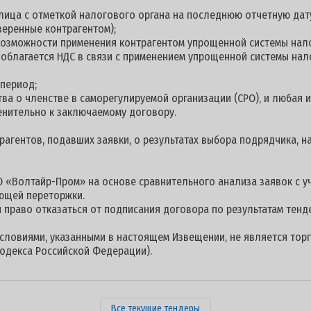
 лица с отметкой налогового органа на последнюю отчетную дату
веренные контрагентом);
 возможности применения контрагентом упрощенной системы нал
е облагается НДС в связи с применением упрощенной системы на
 период;
ства о членстве в саморегулируемой организации (СРО), и любая
енительно к заключаемому договору.
гентов, подавших заявки, о результатах выбора подрядчика, на
 «Волтайр-Пром» на основе сравнительного анализа заявок с 
ющей переторжки.
 право отказаться от подписания договора по результатам тенд
условиями, указанными в настоящем Извещении, не является торг
одекса Российской Федерации).
Все текущие тендеры