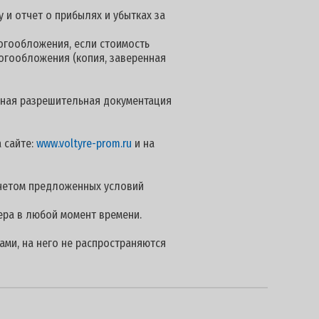
 и отчет о прибылях и убытках за
огообложения, если стоимость
логообложения (копия, заверенная
 иная разрешительная документация
 сайте:
www.voltyre-prom.ru
и на
учетом предложенных условий
ера в любой момент времени.
ами, на него не распространяются