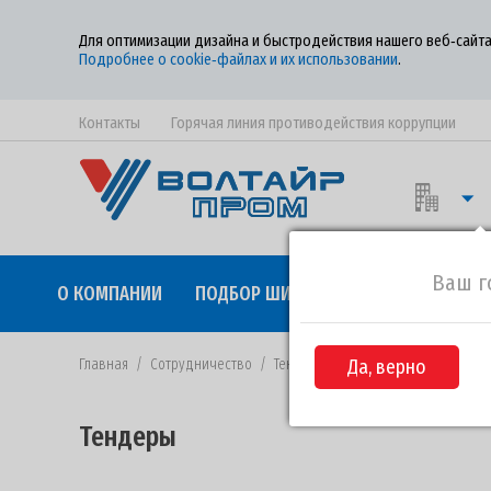
Для оптимизации дизайна и быстродействия нашего веб‑сайта
Подробнее о cookie‑файлах и их использовании
.
Контакты
Горячая линия противодействия коррупции
Ваш г
О КОМПАНИИ
ПОДБОР ШИН
КАЧЕСТВО
СОТР
Главная
/
Сотрудничество
/
Тендеры
/
Да, верно
Извещение №120-2021 
Тендеры