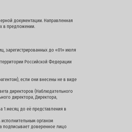
ндерной документации. Направленная
ых в предложении.
иц, зарегистрированных до «01» июля
а территории Российской Федерации
агентом), если они внесены не в виде
овета директоров (Наблюдательного
ьного директора, Директора,
а 1 месяц до её представления в
м исполнительным органом
нта подписывает доверенное лицо