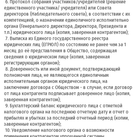
6. Протокол собрания участников/учредителей (решение
единственного участника/ учредителя) или Совета
директоров (Наблюдательного совета), в соответствии с их
компетенцией, о назначении единоличного исполнительно
органа (Генерального директора, Директора, Президента и
т.п.) юридического лица (копия, заверенная контрагентом);
7. Выписка из Единого государственного реестра
юридических лиц (ЕГРЮЛ) по состоянию не ранее чем за 1
месяц до её представления в Общество, содержащая
сведения о юридическом лице (копия, заверенная
регистрирующим органом);
8. Доверенность или иной документ, подтверждающий
полномочия лица, не являющегося единоличным
исполнительным органом юридического лица, на
заключение договора с Обществом - в случае, если договор
от лица контрагента подписывает доверенное лицо (копия,
заверенная контрагентом);
9. Бухгалтерский баланс юридического лица с отметкой
налогового органа на последнюю отчетную дату и отчет о
прибылях и убытках за последний отчетный период (копии,
заверенные контрагентом);
10. Уведомление налогового органа о возможности
применения контрагентом упрощенной системы