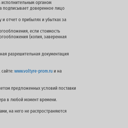
м исполнительным органом
нта подписывает доверенное лицо
 и отчет о прибылях и убытках за
огообложения, если стоимость
логообложения (копия, заверенная
 иная разрешительная документация
 сайте:
www.voltyre-prom.ru
и на
четом предложенных условий поставки
ера в любой момент времени.
ами, на него не распространяются