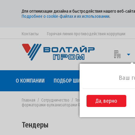
Для оптимизации дизайна и быстродействия нашего веб‑сайта
Подробнее о cookie‑файлах и их использовании
.
Контакты
Горячая линия противодействия коррупции
Ваш г
О КОМПАНИИ
ПОДБОР ШИН
КАЧЕСТВО
СОТР
Главная
/
Сотрудничество
/
Тендеры
/
Да, верно
Извещение №176-2021 
форматорами-вулканизаторами ФВ-75” в цехе №5 корпуса Р-1
Тендеры