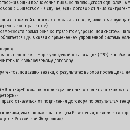
подтверждающий полномочия лица, не являющегося единоличны
овора с Обществом - в случае, если договор от лица контраге
 лица с отметкой налогового органа на последнюю отчетную дату
веренные контрагентом);
 возможности применения контрагентом упрощенной системы нал
е облагается НДС в связи с применением упрощенной системы на
 период;
ства о членстве в саморегулируемой организации (СРО), и любая
енительно к заключаемому договору.
гентов, подавших заявки, о результатах выбора поставщика, на
 «Волтайр-Пром» на основе сравнительного анализа заявок с у
реторжки.
 право отказаться от подписания договора по результатам тенд
условиями, указанными в настоящем Извещении, не является торг
одекса Российской Федерации).