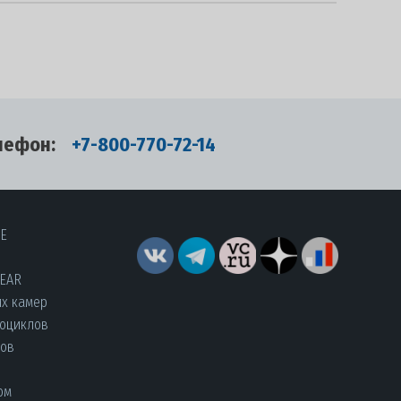
лефон:
+7-800-770-72-14
RE
YEAR
их камер
роциклов
лов
ом