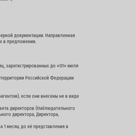
ндерной документации. Направленная
ых в предложении.
иц, зарегистрированных до «01» июля
а территории Российской Федерации
агентом), если они внесены не в виде
овета директоров (Наблюдательного
ьного директора, Директора,
а 1 месяц до её представления в