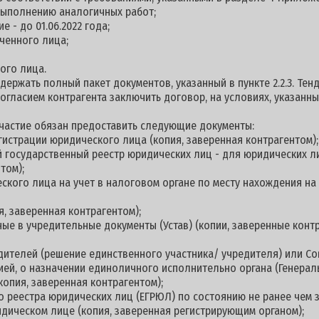
выполнению аналогичных работ;
 - до 01.06.2022 года;
ченного лица;
ого лица.
держать полный пакет документов, указанный в пункте 2.2.3. Те
согласием контрагента заключить договор, на условиях, указанн
 участие обязан предоставить следующие документы:
гистрации юридического лица (копия, заверенная контрагентом);
й государственный реестр юридических лиц - для юридических л
том);
еского лица на учет в налоговом органе по месту нахождения н
я, заверенная контрагентом);
ные в учредительные документы (Устав) (копии, заверенные контр
дителей (решение единственного участника/ учредителя) или С
цией, о назначении единоличного исполнительно органа (Генерал
копия, заверенная контрагентом);
о реестра юридических лиц (ЕГРЮЛ) по состоянию не ранее чем з
дическом лице (копия, заверенная регистрирующим органом);