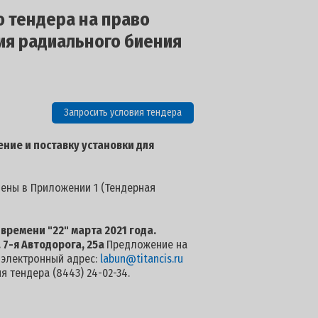
о тендера на право
ия радиального биения
Запросить условия тендера
ние и поставку установки для
лены в Приложении 1 (Тендерная
 времени "22
" марта 2021 года
.
. 7-я Автодорога, 25а
Предложение на
а электронный адрес:
labun@titancis.ru
 тендера (8443) 24-02-34.