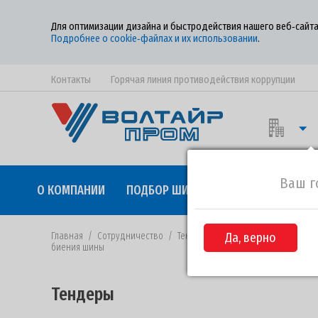
Для оптимизации дизайна и быстродействия нашего веб‑сайта
Подробнее о cookie‑файлах и их использовании
.
Контакты
Горячая линия противодействия коррупции
Ваш г
О КОМПАНИИ
ПОДБОР ШИН
КАЧЕСТВО
СОТР
Главная
/
Сотрудничество
/
Тендеры
/
Да, верно
Извещение №30-2021 о
биения шины
Тендеры