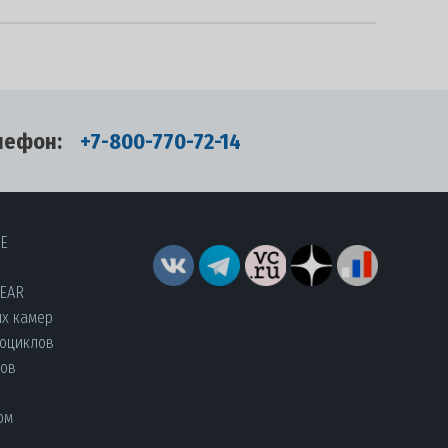
лефон:
+7-800-770-72-14
RE
YEAR
их камер
роциклов
лов
ом