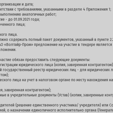
рганизации и дата;
ветствии с требованиями, указанными в разделе 4 Приложения 1;
 выполнению аналогичных работ;
е - до 01.09.2021 года;
оченного лица;
ного лица.
жно содержать полный пакет документов, указанный в пункте 2.2
АО «Волтайр-Пром» предложение на участие в тендере является
едложении.
 участие обязан предоставить следующие документы:
егистрации юридического лица (копия, заверенная контрагентом)
й государственный реестр юридических лиц - для юридических л
нтом);
еского лица на учет в налоговом органе по месту нахождения н
я, заверенная контрагентом);
ные в учредительные документы (Устав) (копии, заверенные конт
едителей (решение единственного участника/ учредителя) или 
цией, о назначении единоличного исполнительно органа (Генерал