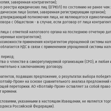
(копия, заверенная контрагентом);
о реестра юридических лиц (ЕГРЮЛ) по состоянию не ранее чем 
дическом лице (копия, заверенная регистрирующим органом);
 подтверждающий полномочия лица, не являющегося единоличны
овора с Обществом - в случае, если договор от лица контраге
 лица с отметкой налогового органа на последнюю отчетную дату
веренные контрагентом);
 возможности применения контрагентом упрощенной системы нал
е облагается НДС в связи с применением упрощенной системы на
й период;
ства о членстве в саморегулируемой организации (СРО), и любая
енительно к заключаемому договору.
агентов, подавших предложение, о результатах выбора победите
олтайр-Пром» на основе сравнительного анализа предложений 
ющей переторжки. АО «Волтайр-Пром» оставляет за собой право
т времени.
условиями, указанными в настоящем Извещении, не является торг
одекса Российской Федерации).