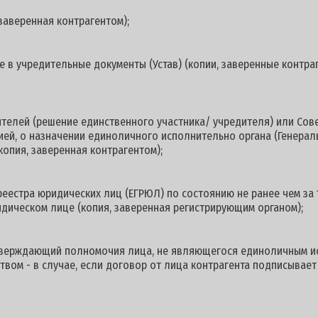
заверенная контрагентом);
 в учредительные документы (Устав) (копии, заверенные контраг
ителей (решение единственного участника/ учредителя) или Со
цией, о назначении единоличного исполнительно органа (Генерал
копия, заверенная контрагентом);
реестра юридических лиц (ЕГРЮЛ) по состоянию не ранее чем за 
дическом лице (копия, заверенная регистрирующим органом);
дтверждающий полномочия лица, не являющегося единоличным и
твом - в случае, если договор от лица контрагента подписывает