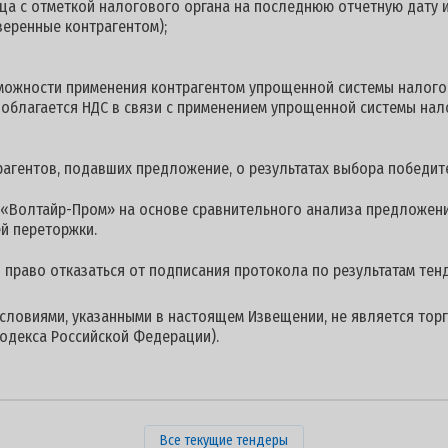
ца с отметкой налогового органа на последнюю отчетную дату и
веренные контрагентом);
можности применения контрагентом упрощенной системы налого
е облагается НДС в связи с применением упрощенной системы на
гентов, подавших предложение, о результатах выбора победите
«Волтайр-Пром» на основе сравнительного анализа предложени
й переторжки.
й право отказаться от подписания протокола по результатам тен
условиями, указанными в настоящем Извещении, не является торг
одекса Российской Федерации).
Все текущие тендеры