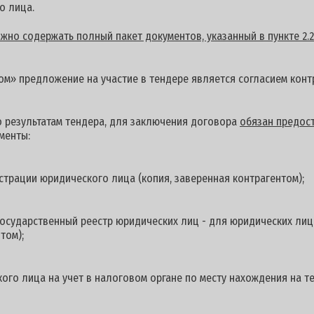
о лица.
но содержать полный пакет документов, указанный в пункте 2.2
м» предложение на участие в тендере является согласием контр
о результатам тендера, для заключения договора
обязан предост
менты:
страции юридического лица (копия, заверенная контрагентом);
осударственный реестр юридических лиц - для юридических лиц
том);
ого лица на учет в налоговом органе по месту нахождения на 