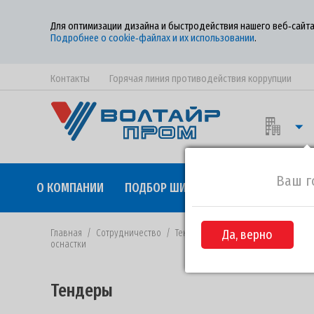
Для оптимизации дизайна и быстродействия нашего веб‑сайта
Подробнее о cookie‑файлах и их использовании
.
Контакты
Горячая линия противодействия коррупции
Ваш г
О КОМПАНИИ
ПОДБОР ШИН
КАЧЕСТВО
СОТР
Главная
/
Сотрудничество
/
Тендеры
/
Да, верно
Извещение №34-2021 от
оснастки
Тендеры