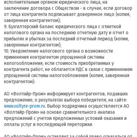
исполнительным органом юридического лица, на
заключение договора с Обществом - в случае, если договор
от лица контрагента подписывает доверенное лицо (копия,
заверенная контрагентом);
9. Бухгалтерский баланс юридического лица с отметкой
налогового органа на последнюю отчетную дату и отчет о
прибылях и убытках за последний отчетный период (копии,
заверенные контрагентом);
10. Уведомление налогового органа о возможности
применения контрагентом упрощенной системы
налогообложения, если стоимость приобретаемых у
контрагента работ, не облагается НДС в связи с применением
упрощенной системы налогообложения (копия, заверенная
контрагентом).
АО «Волтайр-Пром» информирует контрагентов, подавших
предложение, о результатах выбора победителя, на сайте:
www.voltyre-prom.ru
. Выбор подрядчика осуществляется АО
«Волтайр-Пром» на основе сравнительного анализа
предложений с учетом предложенных условий оказания и
оплаты услуг и последующей переторжки.
АО «Волтайр-Пром» оставляет за собой право отказаться от