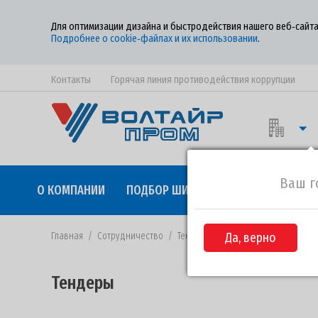
Для оптимизации дизайна и быстродействия нашего веб‑сайта
Подробнее о cookie‑файлах и их использовании
.
Контакты
Горячая линия противодействия коррупции
Ваш г
О КОМПАНИИ
ПОДБОР ШИН
КАЧЕСТВО
СОТР
Главная
/
Сотрудничество
/
Тендеры
/
Да, верно
Извещение №99-2021 о
Тендеры