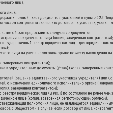
ченного лица;
ого лица.
держать полный пакет документов, указанный в пункте 2.2.3. Те
согласием контрагента заключить договор, на условиях, указанн
 участие обязан предоставить следующие документы:
гистрации юридического лица (копия, заверенная контрагентом);
й государственный реестр юридических лиц - для юридических л
том);
еского лица на учет в налоговом органе по месту нахождения н
я, заверенная контрагентом);
ные в учредительные документы (Устав) (копии, заверенные контр
дителей (решение единственного участника/ учредителя) или С
цией, о назначении единоличного исполнительно органа (Генерал
копия, заверенная контрагентом);
о реестра юридических лиц (ЕГРЮЛ) по состоянию не ранее чем з
дическом лице (копия, заверенная регистрирующим органом);
подтверждающий полномочия лица, не являющегося единоличны
овора с Обществом - в случае, если договор от лица контраге