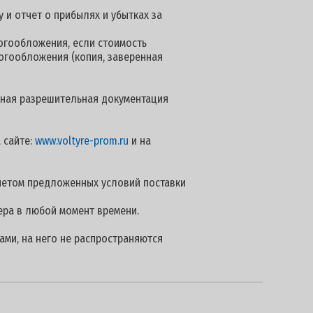
 и отчет о прибылях и убытках за
огообложения, если стоимость
логообложения (копия, заверенная
 иная разрешительная документация
 сайте:
www.voltyre-prom.ru
и на
четом предложенных условий поставки
ера в любой момент времени.
ами, на него не распространяются