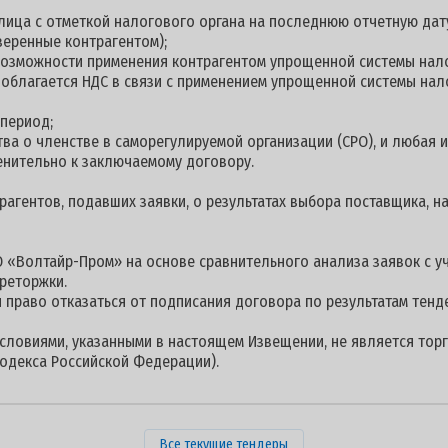
 лица с отметкой налогового органа на последнюю отчетную дату
веренные контрагентом);
 возможности применения контрагентом упрощенной системы нал
е облагается НДС в связи с применением упрощенной системы на
 период;
ства о членстве в саморегулируемой организации (СРО), и любая
енительно к заключаемому договору.
гентов, подавших заявки, о результатах выбора поставщика, на
 «Волтайр-Пром» на основе сравнительного анализа заявок с у
реторжки.
 право отказаться от подписания договора по результатам тенд
условиями, указанными в настоящем Извещении, не является торг
одекса Российской Федерации).
Все текущие тендеры