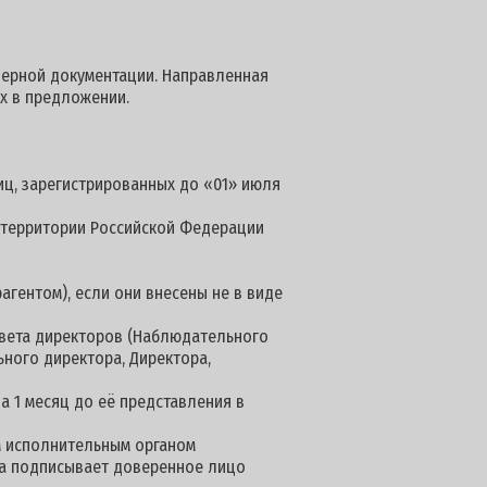
ндерной документации. Направленная
ых в предложении.
иц, зарегистрированных до «01» июля
а территории Российской Федерации
агентом), если они внесены не в виде
овета директоров (Наблюдательного
ьного директора, Директора,
а 1 месяц до её представления в
м исполнительным органом
нта подписывает доверенное лицо