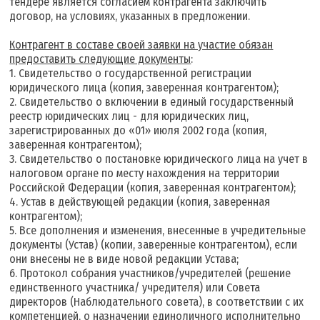
тендере является согласием контрагента заключить
договор, на условиях, указанных в предложении.
К
онтрагент в составе своей заявки на участие обязан
предоставить следующие документы
:
1. Свидетельство о государственной регистрации
юридического лица (копия, заверенная контрагентом);
2. Свидетельство о включении в единый государственный
реестр юридических лиц - для юридических лиц,
зарегистрированных до «01» июля 2002 года (копия,
заверенная контрагентом);
3. Свидетельство о постановке юридического лица на учет в
налоговом органе по месту нахождения на территории
Российской Федерации (копия, заверенная контрагентом);
4. Устав в действующей редакции (копия, заверенная
контрагентом);
5. Все дополнения и изменения, внесенные в учредительные
документы (Устав) (копии, заверенные контрагентом), если
они внесены не в виде новой редакции Устава;
6. Протокол собрания участников/учредителей (решение
единственного участника/ учредителя) или Совета
директоров (Наблюдательного совета), в соответствии с их
компетенцией, о назначении единоличного исполнительно