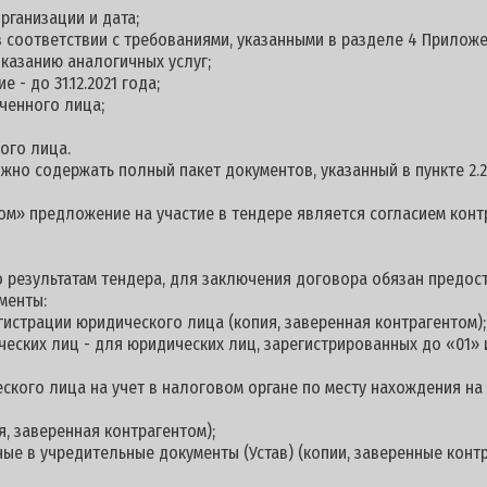
рганизации и дата;
 в соответствии с требованиями, указанными в разделе 4 Приложе
казанию аналогичных услуг;
 - до 31.12.2021 года;
ченного лица;
ого лица.
но содержать полный пакет документов, указанный в пункте 2.2
м» предложение на участие в тендере является согласием контр
 результатам тендера, для заключения договора обязан предост
менты:
гистрации юридического лица (копия, заверенная контрагентом);
еских лиц - для юридических лиц, зарегистрированных до «01» 
еского лица на учет в налоговом органе по месту нахождения н
я, заверенная контрагентом);
ные в учредительные документы (Устав) (копии, заверенные контр