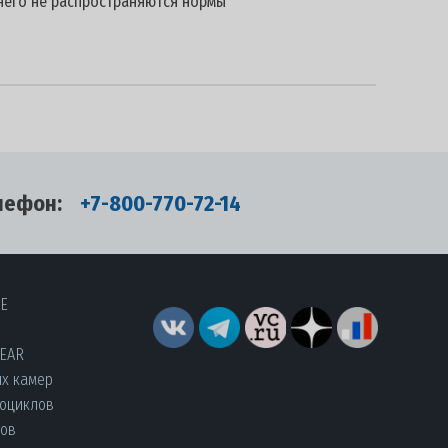
 него не распространяются нормы
лефон:
+7-800-770-72-14
RE
YEAR
их камер
роциклов
лов