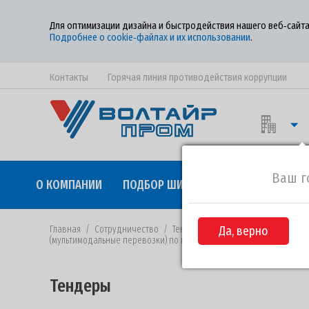
Для оптимизации дизайна и быстродействия нашего веб‑сайта
Подробнее о cookie‑файлах и их использовании
.
Контакты
Горячая линия противодействия коррупции
Ваш г
О КОМПАНИИ
ПОДБОР ШИН
КАЧЕСТВО
СОТР
Главная
/
Сотрудничество
/
Тендеры
/
Да, верно
Извещение №ВП-110 от
(мультимодальные перевозки) по международным направлениям в
Тендеры