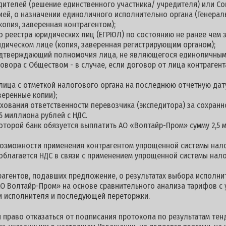
дителей (решение единственного участника/ учредителя) или С
цией, о назначении единоличного исполнительно органа (Генерал
копия, заверенная контрагентом);
о реестра юридических лиц (ЕГРЮЛ) по состоянию не ранее чем з
дическом лице (копия, заверенная регистрирующим органом);
подтверждающий полномочия лица, не являющегося единоличны
овора с Обществом - в случае, если договор от лица контраге
 лица с отметкой налогового органа на последнюю отчетную дату
веренные копии);
хования ответственности перевозчика (экспедитора) за сохранно
у не менее 1,5 миллиона рублей с НДС. 11. Г
оторой банк обязуется выплатить АО «Волтайр-Пром» сумму 2,5 
 возможности применения контрагентом упрощенной системы нал
е облагается НДС в связи с применением упрощенной системы нал
гентов, подавших предложение, о результатах выбора исполнит
О Волтайр-Пром» на основе сравнительного анализа тарифов с
ии исполнителя и последующей переторжки.
 право отказаться от подписания протокола по результатам тен