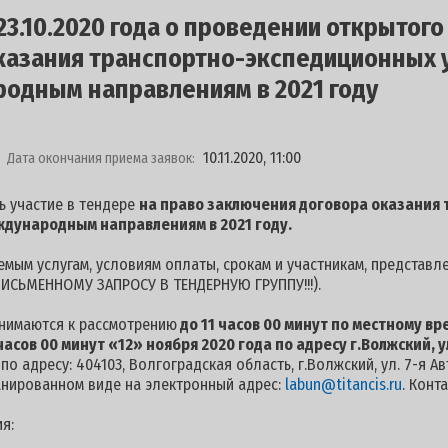
3.10.2020 года о проведении открытого
казания транспортно-экспедиционных 
родным направлениям в 2021 году
10.11.2020, 11:00
Дата окончания приема заявок:
ь участие в тендере
на право заключения договора оказания 
ждународным направлениям в 2021 году.
мым услугам, условиям оплаты, срокам и участникам, представл
ИСЬМЕННОМУ ЗАПРОСУ В ТЕНДЕРНУЮ ГРУППУ!!!).
инимаются к рассмотрению
до 11 часов 00 минут по местному в
часов 00 минут «12» ноября 2020 года
по адресу г.Волжский, у
о адресу: 404103, Волгоградская область, г.Волжский, ул. 7-я Ав
нированном виде на электронный адрес:
labun@titancis.ru
. Конт
я: