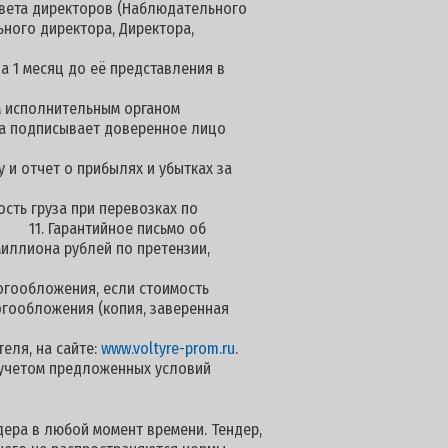
овета директоров (Наблюдательного
ьного директора, Директора,
а 1 месяц до её представления в
м исполнительным органом
нта подписывает доверенное лицо
 и отчет о прибылях и убытках за
сть груза при перевозках по
арантийное письмо об
миллиона рублей по претензии,
огообложения, если стоимость
огообложения (копия, заверенная
еля, на сайте:
www.voltyre-prom.ru
.
 учетом предложенных условий
дера в любой момент времени. Тендер,