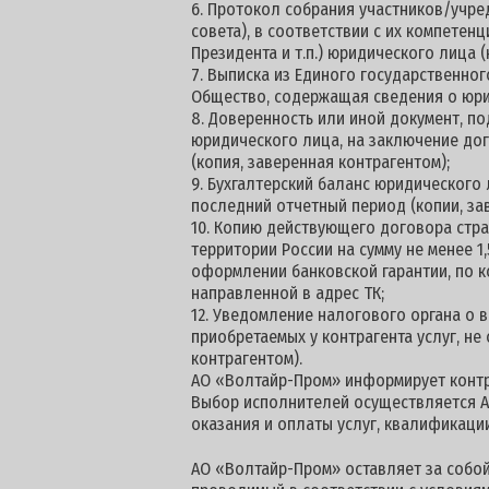
6. Протокол собрания участников/учре
совета), в соответствии с их компетен
Президента и т.п.) юридического лица (
7. Выписка из Единого государственног
Общество, содержащая сведения о юри
8. Доверенность или иной документ, 
юридического лица, на заключение дог
(копия, заверенная контрагентом);
9. Бухгалтерский баланс юридического
последний отчетный период (копии, за
10. Копию действующего договора стра
территории России на сумм
оформлении банковской гарантии, по к
направленной в адрес ТК;
12. Уведомление налогового органа о
приобретаемых у контрагента услуг, н
контрагентом).
АО «Волтайр-Пром» информирует контра
Выбор исполнителей осуществляется А
оказания и оплаты услуг, квалификац
АО «Волтайр-Пром» оставляет за собой