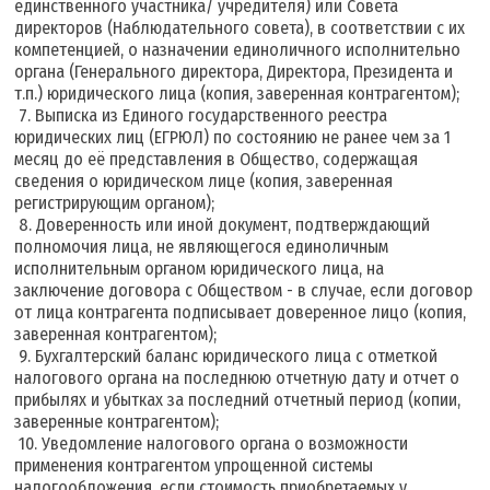
единственного участника/ учредителя) или Совета
директоров (Наблюдательного совета), в соответствии с их
компетенцией, о назначении единоличного исполнительно
органа (Генерального директора, Директора, Президента и
т.п.) юридического лица (копия, заверенная контрагентом);
7. Выписка из Единого государственного реестра
юридических лиц (ЕГРЮЛ) по состоянию не ранее чем за 1
месяц до её представления в Общество, содержащая
сведения о юридическом лице (копия, заверенная
регистрирующим органом);
8. Доверенность или иной документ, подтверждающий
полномочия лица, не являющегося единоличным
исполнительным органом юридического лица, на
заключение договора с Обществом - в случае, если договор
от лица контрагента подписывает доверенное лицо (копия,
заверенная контрагентом);
9. Бухгалтерский баланс юридического лица с отметкой
налогового органа на последнюю отчетную дату и отчет о
прибылях и убытках за последний отчетный период (копии,
заверенные контрагентом);
10. Уведомление налогового органа о возможности
применения контрагентом упрощенной системы
налогообложения, если стоимость приобретаемых у