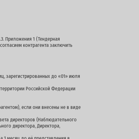
.3. Приложения 1 (Тендерная
 согласием контрагента заключить
иц, зарегистрированных до «01» июля
а территории Российской Федерации
агентом), если они внесены не в виде
овета директоров (Наблюдательного
ьного директора, Директора,
а 1 месяц до её представления в