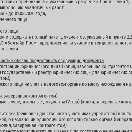
етствии с требованиями, указанными в разделе 4 Приложения 1;
выполнению аналогичных работ;
е - до 01.08.2020 года;
ченного лица;
ого лица.
но содержать полный пакет документов, указанный в пункте 2.2
АО «Волтайр-Пром» предложение на участие в тендере является
дложении.
 участие обязан предоставить следующие документы
:
гистрации юридического лица (копия, заверенная контрагентом);
й государственный реестр юридических лиц - для юридических л
том);
еского лица на учет в налоговом органе по месту нахождения н
я, заверенная контрагентом);
ные в учредительные документы (Устав) (копии, заверенные контр
дителей (решение единственного участника/ учредителя) или С
цией, о назначении единоличного исполнительно органа (Генерал
копия, заверенная контрагентом);
о реестра юридических лиц (ЕГРЮЛ) по состоянию не ранее чем з