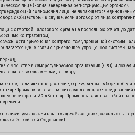
дическом лице (копия, заверенная регистрирующим органом);
подтверждающий полномочия лица, не являющегося единоличны
овора с Обществом - в случае, если договор от лица контраге
 лица с отметкой налогового органа на последнюю отчетную дату
веренные контрагентом);
 возможности применения контрагентом упрощенной системы нал
е облагается НДС в связи с применением упрощенной системы на
 период;
ства о членстве в саморегулируемой организации (СРО), и любая
енительно к заключаемому договору.
гентов, подавших предложение, о результатах выбора победите
олтайр-Пром» на основе сравнительного анализа предложений 
ющей переторжки. АО «Волтайр-Пром» оставляет за собой право
т времени.
условиями, указанными в настоящем Извещении, не является торг
одекса Российской Федерации).