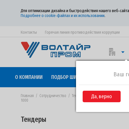
Для оптимизации дизайна и быстродействия нашего веб‑сайта
Подробнее о cookie‑файлах и их использовании
.
Контакты
Горячая линия противодействия коррупции
Ваш г
О КОМПАНИИ
ПОДБОР ШИН
КАЧЕСТВО
СОТР
Главная
/
Сотрудничество
/
Тендеры
/
Да, верно
Извещение №ВП-35 от 
1000
Тендеры