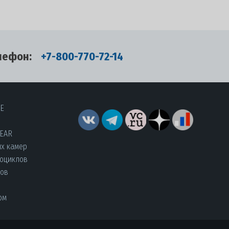
лефон:
+7-800-770-72-14
RE
YEAR
их камер
роциклов
лов
ом