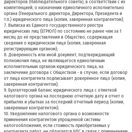
директоров (Наблюдательного совета), в соответствии с их
компетенцией, о назначении единоличного исполнительно
органа (Генерального директора, Директора, Президента и
т.п.) юридического лица (копия, заверенная контрагентом);
7. Выписка из Единого государственного реестра
юридических лиц (ЕГРЮЛ) по состоянию не ранее чем за 1
месяц до её представления в Общество, содержащая
сведения о юридическом лице (копия, заверенная
регистрирующим органом);
8. Доверенность или иной документ, подтверждающий
полномочия лица, не являющегося единоличным
исполнительным органом юридического лица, на
заключение договора с Обществом - в случае, если договор
от лица контрагента подписывает доверенное лицо (копия,
заверенная контрагентом);
9. Бухгалтерский баланс юридического лица с отметкой
налогового органа на последнюю отчетную дату и отчет о
прибылях и убытках за последний отчетный период (копии,
заверенные контрагентом);
10. Уведомление налогового органа о возможности
применения контрагентом упрощенной системы
налогообложения, если стоимость приобретаемых у
контрагента работ, не облагается НДС в связи с применением